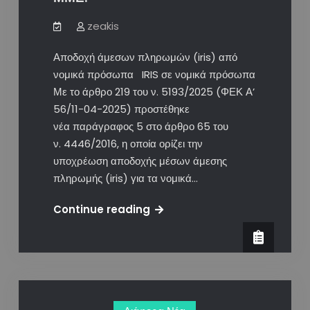
zeakis
Αποδοχή άμεσων πληρωμών (iris) από
νομικά πρόσωπα IRIS σε νομικά πρόσωπα
Με το άρθρο 219 του ν. 5193/2025 (ΦΕΚ Α’
56/11-04-2025) προστέθηκε
νέα παράγραφος 5 στο άρθρο 65 του
ν. 4446/2016, η οποία ορίζει την
υποχρέωση αποδοχής μέσων άμεσης
πληρωμής (iris) για τα νομικά…
IRIS:
Continue reading
Η
υποχρέωση
των
επιχειρήσεων
ξεκινά