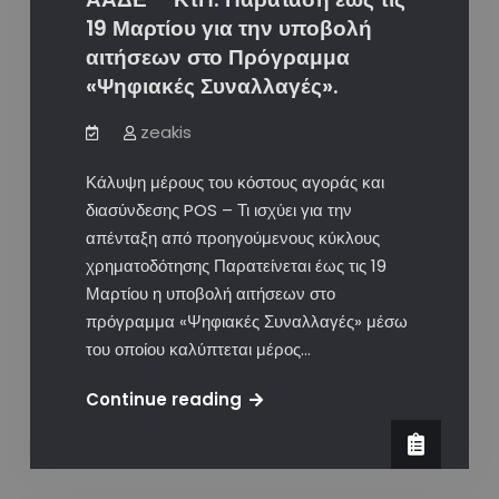
ταμειακών-
19 Μαρτίου για την υποβολή
POS
αιτήσεων στο Πρόγραμμα
–
«Ψηφιακές Συναλλαγές».
Παράταση
έως
zeakis
29
Κάλυψη μέρους του κόστους αγοράς και
Μαρτίου
διασύνδεσης POS – Τι ισχύει για την
για
απένταξη από προηγούμενους κύκλους
λύσεις
χρηματοδότησης Παρατείνεται έως τις 19
All
Μαρτίου η υποβολή αιτήσεων στο
in
πρόγραμμα «Ψηφιακές Συναλλαγές» μέσω
One.
του οποίου καλύπτεται μέρος…
ΑΑΔΕ
Continue reading
–
ΚτΠ:
Παράταση