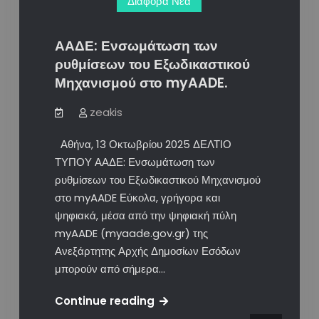
Διάφορα Νέα
στις
31/10/2025
–
ΑΑΔΕ: Ενσωμάτωση των
Δεν
ρυθμίσεων του Εξωδικαστικού
έχει
Μηχανισμού στο myAADE.
οριστεί
ακόμη
zeakis
η
Αθήνα, 13 Οκτωβρίου 2025 ΔΕΛΤΙΟ
διασύνδεση
ΤΥΠΟΥ ΑΑΔΕ: Ενσωμάτωση των
POS
ρυθμίσεων του Εξωδικαστικού Μηχανισμού
και
στο myAADE Εύκολα, γρήγορα και
παρόχων,
ψηφιακά, μέσα από την ψηφιακή πύλη
παρά
myAADE (myaade.gov.gr) της
τις
Ανεξάρτητης Αρχής Δημοσίων Εσόδων
λανθασμένες
μπορούν από σήμερα…
αναφορές
των
ΑΑΔΕ:
Continue reading
ΜΜΕ.
Ενσωμάτωση