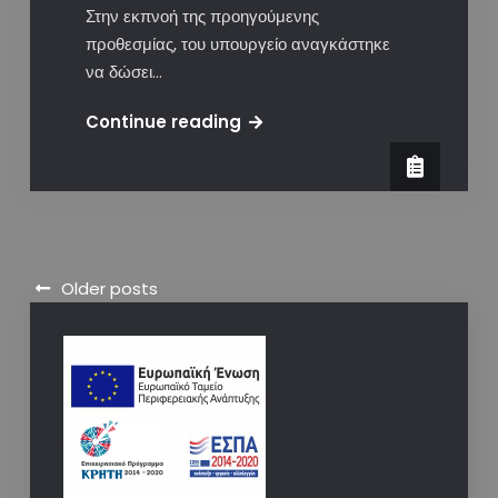
Στην εκπνοή της προηγούμενης
προθεσμίας, του υπουργείο αναγκάστηκε
να δώσει…
Διευκρινήσεις
Continue reading
από
την
διοίκηση
για
την
Posts
διασύνδεση
Older posts
POS
navigation
και
ταμειακών
μηχανών.
Γράφει
ο
Απόστολος