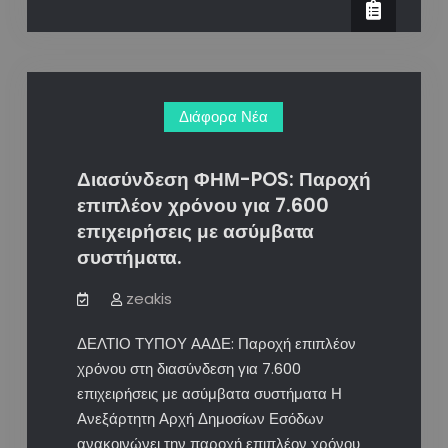
–
Δωρεάν
εφαρμογή
ΑΑΔΕ
Διάφορα Νέα
για
κινητά
τηλέφωνα
Διασύνδεση ΦΗΜ-POS: Παροχή
και
επιπλέον χρόνου για 7.600
tablets.
επιχειρήσεις με ασύμβατα
συστήματα.
zeakis
ΔΕΛΤΙΟ ΤΥΠΟΥ ΑΑΔΕ: Παροχή επιπλέον
χρόνου στη διασύνδεση για 7.600
επιχειρήσεις με ασύμβατα συστήματα Η
Ανεξάρτητη Αρχή Δημοσίων Εσόδων
ανακοινώνει την παροχή επιπλέον χρόνου