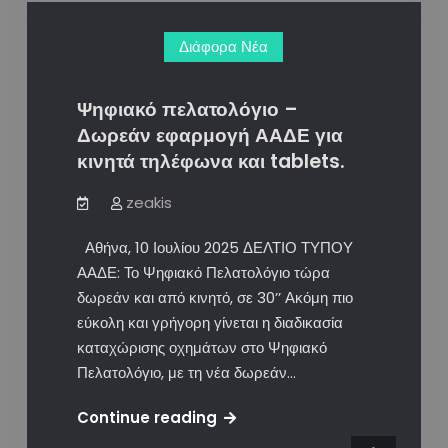
εκκρεμότητες
Διάφορα Νέα
στο
ΓΕΜΗ
έως
Ψηφιακό πελατολόγιο –
το
Δωρεάν εφαρμογή ΑΑΔΕ για
τέλος
κινητά τηλέφωνα και tablets.
του
2025.
zeakis
Αθήνα, 10 Ιουλίου 2025 ΔΕΛΤΙΟ ΤΥΠΟΥ
ΑΑΔΕ: Το Ψηφιακό Πελατολόγιο τώρα
δωρεάν και από κινητό, σε 30’’ Ακόμη πιο
εύκολη και γρήγορη γίνεται η διαδικασία
καταχώρισης οχημάτων στο Ψηφιακό
Πελατολόγιο, με τη νέα δωρεάν…
Ψηφιακό
Continue reading
πελατολόγιο