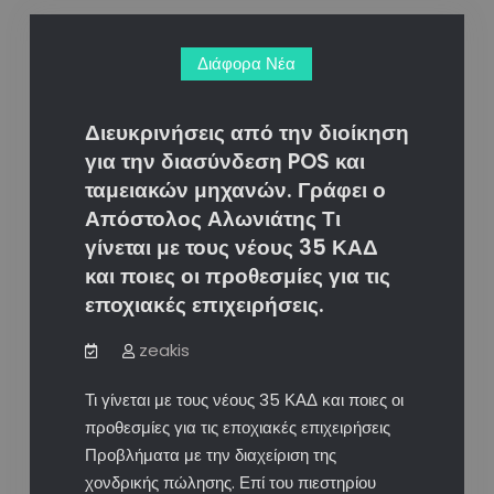
έως
τις
Διάφορα Νέα
19
Μαρτίου
για
Διευκρινήσεις από την διοίκηση
την
για την διασύνδεση POS και
υποβολή
ταμειακών μηχανών. Γράφει ο
αιτήσεων
Απόστολος Αλωνιάτης Τι
στο
γίνεται με τους νέους 35 ΚΑΔ
Πρόγραμμα
και ποιες οι προθεσμίες για τις
«Ψηφιακές
εποχιακές επιχειρήσεις.
Συναλλαγές».
zeakis
Τι γίνεται με τους νέους 35 ΚΑΔ και ποιες οι
προθεσμίες για τις εποχιακές επιχειρήσεις
Προβλήματα με την διαχείριση της
χονδρικής πώλησης. Επί του πιεστηρίου