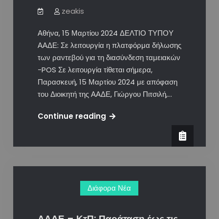
zeakis
Αθήνα, 15 Μαρτίου 2024 ΔΕΛΤΙΟ ΤΥΠΟΥ
ΑΑΔΕ: Σε λειτουργία η πλατφόρμα δήλωσης
των ραντεβού για τη διασύνδεση ταμειακών
-POS Σε λειτουργία τίθεται σήμερα,
Παρασκευή, 15 Μαρτίου 2024 με απόφαση
του Διοικητή της ΑΑΔΕ, Γιώργου Πιτσιλή,…
Σε
Continue reading
λειτουργία
η
πλατφόρμα
δήλωσης
ραντεβού
Διάφορα Νέα
για
τη
διασύνδεση
ΑΑΔΕ – ΚτΠ: Παράταση έως τις