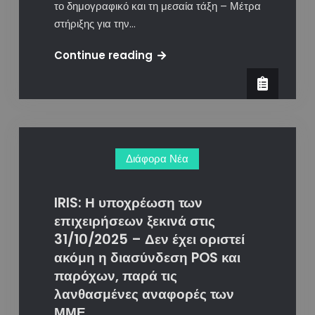
το δημογραφικό και τη μεσαία τάξη – Μέτρα
στήριξης για την…
Από
Continue reading
1.12.2025
to
IRIS
για
τα
Διάφορα Νέα
νομικά
πρόσωπα.
IRIS: Η υποχρέωση των
επιχειρήσεων ξεκινά στις
31/10/2025 – Δεν έχει οριστεί
ακόμη η διασύνδεση POS και
παρόχων, παρά τις
λανθασμένες αναφορές των
ΜΜΕ.