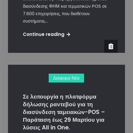
διασύνδεσης ΦΗΜ και τερματικών POS σε
7.600 επιχειρήσεις, που διαθέτουν
συστήματα,…
Διασύνδεση
Continue reading
ΦΗΜ-
POS:
Παροχή
επιπλέον
χρόνου
Διάφορα Νέα
για
7.600
επιχειρήσεις
Σε λειτουργία η πλατφόρμα
με
δήλωσης ραντεβού για τη
ασύμβατα
διασύνδεση ταμειακών-POS –
συστήματα.
Παράταση έως 29 Μαρτίου για
λύσεις All in One.