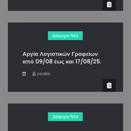
των
ρυθμίσεων
του
Εξωδικαστικού
Διάφορα Νέα
Μηχανισμού
στο
myAADE.
Αργία Λογιστικών Γραφείων
από 09/08 έως και 17/08/25.
zeakis
Διάφορα Νέα