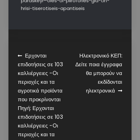
paraskeyi—oles-oi-plirofories-gia-tin-
hrisi-tiserotiseis-apantiseis
Post
Ερχονται
Ηλεκτρονικό ΚΕΠ:
επιδοτήσεις σε 103
Δείτε ποια έγγραφα
navigation
καλλιέργειες -Oι
θα μπορούν να
περιοχές και τα
εκδίδονται
αγροτικά προϊόντα
ηλεκτρονικά
που προκρίνονται
Πηγή: Ερχονται
επιδοτήσεις σε 103
καλλιέργειες -Oι
περιοχές και τα