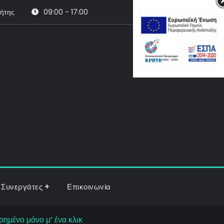
ρήτης
09:00 - 17:00
Search
Συνεργάτες
Επικοινωνία
ωρημένο μόνο μ’ ένα κλικ