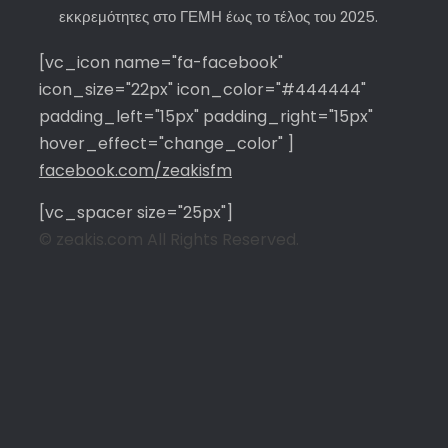
εκκρεμότητες στο ΓΕΜΗ έως το τέλος του 2025.
[vc_icon name="fa-facebook"
icon_size="22px" icon_color="#444444"
padding_left="15px" padding_right="15px"
hover_effect="change_color" ]
facebook.com/zeakisfm
[vc_spacer size="25px"]
© zeakis.com All Rights Reserved.