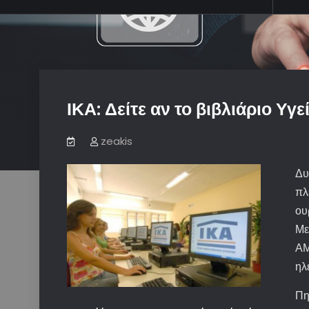
ΙΚΑ: Δείτε αν το βιβλιάριο Υγ
zeakis
Δυ
πλ
ου
Με
ΑΜ
ηλ
Πη