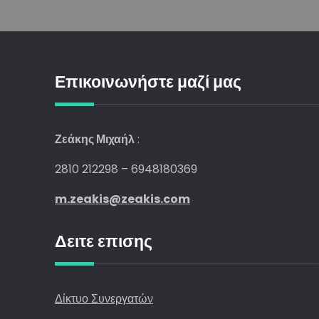
Επικοινωνήστε μαζί μας
Ζεάκης Μιχαήλ
:
2810 212298 – 6948180369
m.zeakis@zeakis.com
Δειτε επισης
Δίκτυο Συνεργατών