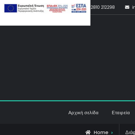
Skip
2810 212298
i
to
content
Αρχική σελίδα
Εταιρεία
Home
Διά