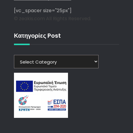
[vc_spacer size="25px"]
© zeakis.com All Rights Reserved.
Κατηγορίες Post
Κατηγορίες
Post