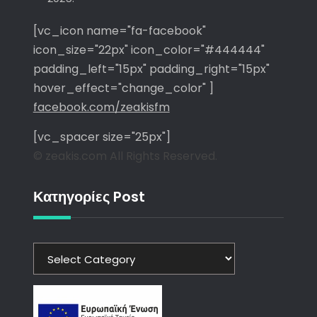
[vc_icon name="fa-facebook"
icon_size="22px" icon_color="#444444"
padding_left="15px" padding_right="15px"
hover_effect="change_color" ]
facebook.com/zeakisfm
[vc_spacer size="25px"]
© zeakis.com All Rights Reserved.
Κατηγορίες Post
Κατηγορίες
Post