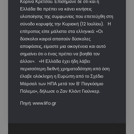
Κορίνα Κρέτσου. Επισήμανε δε ότι και η
Ελλάδα θα πρέπει να κάνει κινήσεις
υλοποίησης της συμφωνίας που επετεύχθη στη
σύνοδο κορυφής την Κυριακή (12 Ιουλίου). Η
επίτροπος είπε μάλιστα στα ελληνικά: «Οι
δύσκολοι καιροί απαιτούν δύσκολες
αποφάσεις, είμαστε μια οικογένεια και αυτό
σημαίνει ότι ο ένας πρέπει να βοηθά τον
άλλον». «Η Ελλάδα έχει ήδη λάβει
περισσότερη διεθνή χρηματοδότηση από όση
έλαβε ολόκληρη η Ευρώπη από το Σχέδιο
Μάρσαλ των ΗΠΑ μετά τον Β’ Παγκόσμιο
Πόλεμο», δήλωσε ο Ζαν Κλόντ Γιούνκερ.
Πηγή: www.lifo.gr