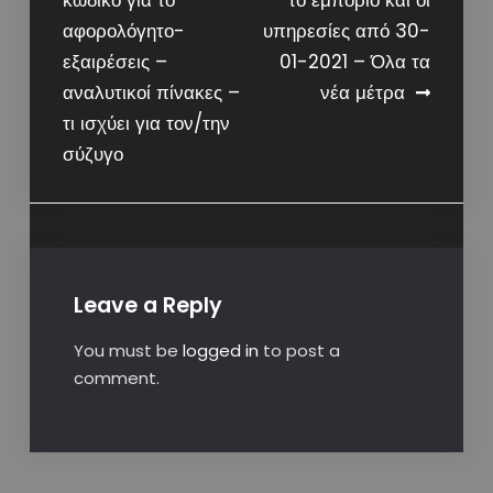
κωδικό για το
το εμπόριο και οι
navigation
αφορολόγητο-
υπηρεσίες από 30-
εξαιρέσεις –
01-2021 – Όλα τα
αναλυτικοί πίνακες –
νέα μέτρα
τι ισχύει για τον/την
σύζυγο
Leave a Reply
You must be
logged in
to post a
comment.