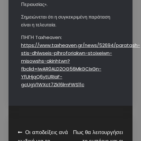
Περιουσίας».
Σημειώνεται ότι η συγκεκριμένη παράταση
είναι η τελευταία.
ΠΗΓΗ Taxheaven:
https://www.taxheaven.gr/news/52694/paratash-
stis-dhlwseis-plhroforiakwn-stoixeiwn-
misowshs-akinhtwn?
fbclid=IwAR0ALD2OG56MkGCIxGn-
YfUHjqQ6ytURIaF-
gcUgV1WXct7Zk16lmFWS11c
Post
Οι αποδείξεις ανά
Πως θα λειτουργήσει