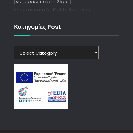
[vc_spacer size="25px"]
© zeakis.com All Rights Reserved.
Κατηγορίες Post
Κατηγορίες
Post