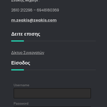
Ζεάκης Μιχαήλ
:
2810 212298 – 6948180369
m.zeakis@zeakis.com
Δειτε επισης
Δίκτυο Συνεργατών
Είσοδος
Username
Password