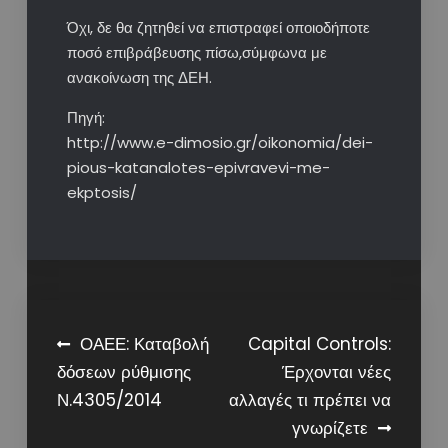
Όχι, δε θα ζητηθεί να επιστραφεί οποιοδήποτε
ποσό επιβράβευσης πίσω,σύμφωνα με
ανακοίνωση της ΔΕΗ.
Πηγή:
http://www.e-dimosio.gr/oikonomia/dei-
pious-katanalotes-epivravevi-me-
ekptosis/
Post
ΟΑΕΕ: Καταβολή
Capital Controls:
δόσεων ρύθμισης
Έρχονται νέες
navigation
Ν.4305/2014
αλλαγές τι πρέπει να
γνωρίζετε