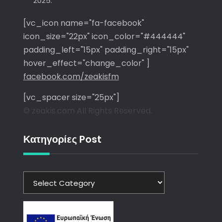
2025.
[vc_icon name="fa-facebook"
icon_size="22px" icon_color="#444444"
padding_left="15px" padding_right="15px"
hover_effect="change_color" ]
facebook.com/zeakisfm
[vc_spacer size="25px"]
© zeakis.com All Rights Reserved.
Κατηγορίες Post
Κατηγορίες
Post