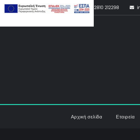
Skip
2810 212298
i
to
content
Αρχική σελίδα
Εταιρεία