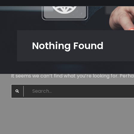
Nothing Found
It seems we can’t find what you’re looking for. Perh
Search
for: