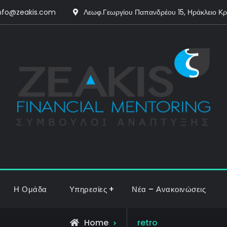
nfo@zeakis.com
Λεωφ.Γεωργίου Παπανδρέου 15, Ηράκλειο Κ
Η Ομάδα
Υπηρεσίες
Νέα – Ανακοινώσεις
Posts
Home
retro