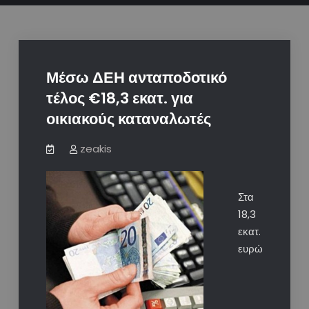
Μέσω ΔΕΗ ανταποδοτικό
τέλος €18,3 εκατ. για
οικιακούς καταναλωτές
zeakis
Στα
18,3
εκατ.
ευρώ