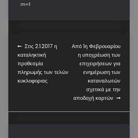
m=1
Post
Στις 2.1.2017 η
Από 1η Φεβρουαρίου
καταληκτική
η υποχρέωση των
navigation
προθεσμία
επιχειρήσεων για
πληρωμής των τελών
ενημέρωση των
κυκλοφοριας
καταναλωτών
σχετικά με την
αποδοχή καρτών