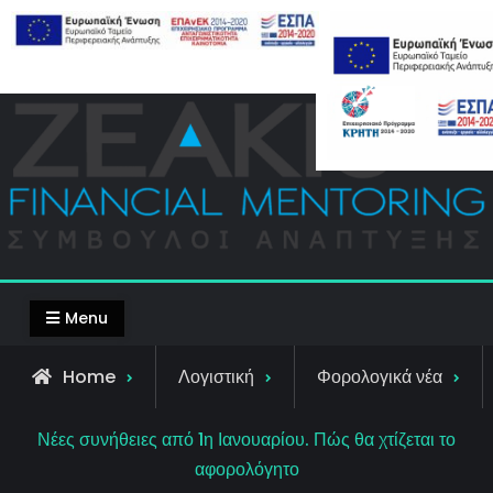
Skip
Top Bar
to
content
Menu
Home
Λογιστική
Φορολογικά νέα
Νέες συνήθειες από 1η Ιανουαρίου. Πώς θα χτίζεται το
αφορολόγητο