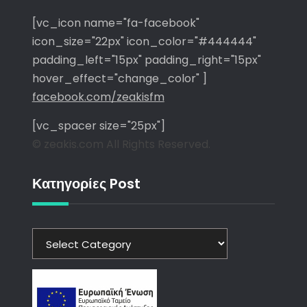
[vc_icon name="fa-facebook"
icon_size="22px" icon_color="#444444"
padding_left="15px" padding_right="15px"
hover_effect="change_color" ]
facebook.com/zeakisfm
[vc_spacer size="25px"]
© zeakis.com All Rights Reserved.
Κατηγορίες Post
Κατηγορίες
Post