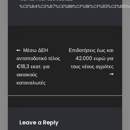
%CE%B4%CE%B7%CE%BB%CF%8E%CF%83%CE%B5%
Post
Μέσω ΔΕΗ
Επιδοτήσεις έως και
ανταποδοτικό τέλος
42.000 ευρώ για
navigation
€18,3 εκατ. για
τους νέους αγρότες
οικιακούς
καταναλωτές
Leave a Reply