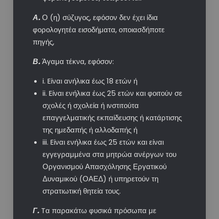
Α.
Ο (η) σύζυγος, εφόσον δεν έχει ίδια
φορολογητέα εισοδήματα, οποιασδήποτε
πηγής,
Β.
Άγαμα τέκνα, εφόσον:
i. Eίναι ανήλικα έως 18 ετών ή
ii. Eίναι ενήλικα έως 25 ετών και φοιτούν σε
σχολές ή σχολεία ή ινστιτούτα
επαγγελματικής εκπαίδευσης ή κατάρτισης
της ημεδαπής ή αλλοδαπής ή
iii. Eίναι ενήλικα έως 25 ετών και είναι
εγγεγραμμένα στα μητρώα ανέργων του
Οργανισμού Απασχόλησης Εργατικού
Δυναμικού (ΟΑΕΔ) ή υπηρετούν τη
στρατιωτική θητεία τους.
Γ.
Tα παρακάτω φυσικά πρόσωπα με