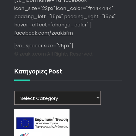
[vc_icon name="fa-facebook"
icon_size="22px" icon_color="#444444"
padding_left="15px" padding_right="15px"
hover_effect="change_color" ]
facebook.com/zeakisfm
[vc_spacer size="25px"]
© zeakis.com All Rights Reserved.
Κατηγορίες Post
Κατηγορίες
Post