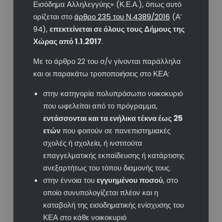
Εισόδημα Αλληλεγγύης» (Κ.Ε.Α.), όπως αυτό
ορίζεται στο
άρθρο 235 του Ν.4389/2016
(Α’
94),
επεκτείνεται σε όλους τους Δήμους της
Χώρας από 1.1.2017
.
Με το άρθρο 22 του σ/ν γίνονται παράλληλα
και οι παρακάτω τροποποιήσεις στο ΚΕΑ:
στην κατηγορία πολυπρόσωπο νοικοκυριό
που ωφελείται από το πρόγραμμα,
εντάσσονται και τα ενήλικα τέκνα έως 25
ετών
που φοιτούν σε πανεπιστημιακές
σχολές ή σχολεία, ή ινστιτούτα
επαγγελματικής εκπαίδευσης ή κατάρτισης
ανεξαρτήτως του τόπου διαμονής τους.
στην έννοια του
εγγυημένου ποσού
, στο
οποίο συνυπολογίζεται πλέον και η
καταβολή της εισοδηματικής ενίσχυσης του
ΚΕΑ στο κάθε νοικοκυριό