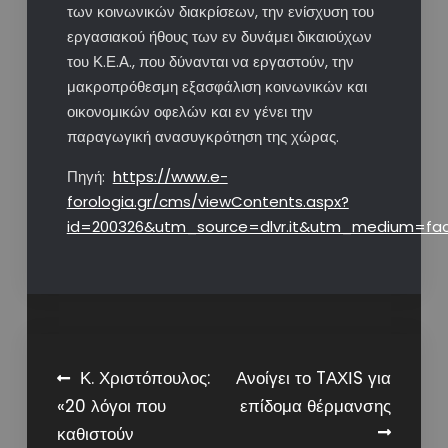
των κοινωνικών διακρίσεων, την ενίσχυση του
εργασιακού ήθους των εν δυνάμει δικαιούχων
του Κ.Ε.Α., που δύνανται να εργαστούν, την
μακροπρόθεσμη εξασφάλιση κοινωνικών και
οικονομικών οφελών και εν γένει την
παραγωγική ανασυγκρότηση της χώρας.
Πηγή:
https://www.e-
forologia.gr/cms/viewContents.aspx?
id=200326&utm_source=dlvr.it&utm_medium=fa
Post
Κ. Χριστόπουλος:
Ανοίγει το TΑΧΙS για
«20 λόγοι που
επίδομα θέρμανσης
navigation
καθιστούν