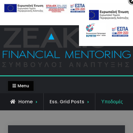
Skip
Top Bar
to
content
Menu
Home
Ess. Grid Posts
Υποδομές