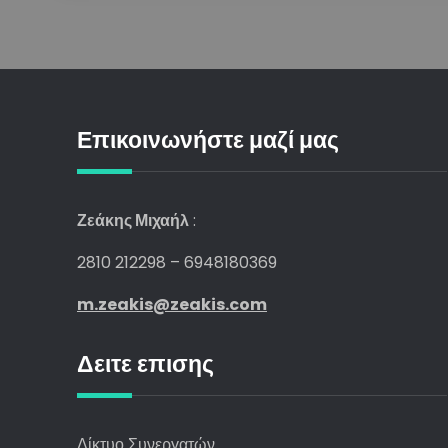
Επικοινωνήστε μαζί μας
Ζεάκης Μιχαήλ
:
2810 212298 – 6948180369
m.zeakis@zeakis.com
Δειτε επισης
Δίκτυο Συνεργατών