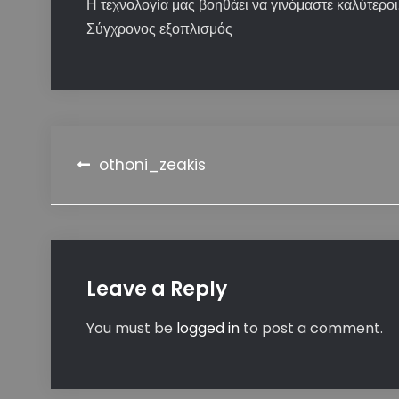
Η τεχνολογία μας βοηθάει να γινόμαστε καλύτερο
Σύγχρονος εξοπλισμός
Post
othoni_zeakis
navigation
Leave a Reply
You must be
logged in
to post a comment.