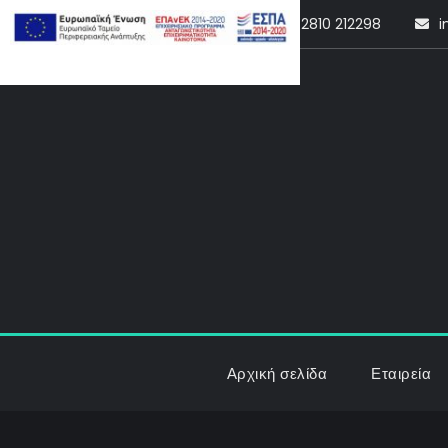
Skip
2810 212298
i
to
content
Αρχική σελίδα
Εταιρεία